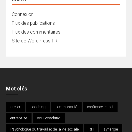
Connexion
Flux des publications
Flux des commentaires
Site de WordPress-FR
Mot clés
atelier
coaching
communauté
confiance en soi
entreprise
equi-coaching
Psychologue du travail et de la vie sociale
RH
synergie