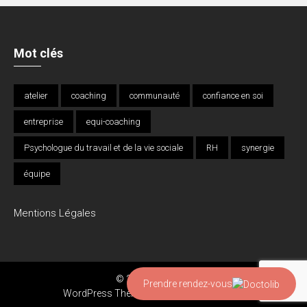
Mot clés
atelier
coaching
communauté
confiance en soi
entreprise
equi-coaching
Psychologue du travail et de la vie sociale
RH
synergie
équipe
Mentions Légales
© 2026 éKidécide
Prendre rendez-vous
WordPress Theme:
AccessPress Parallax