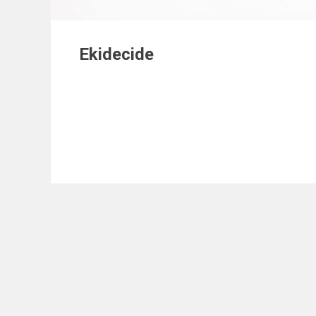
Ekidecide
Transformer, Év
Navigation
de
l’article