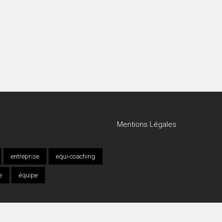
Mentions Légales
entreprise
equi-coaching
e
équipe