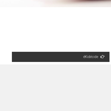
oluer, S’adapter, Changer
éKidécide