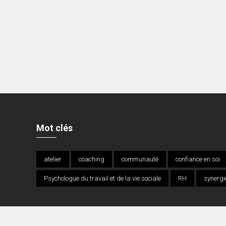
Mot clés
atelier
coaching
communauté
confiance en soi
Psychologue du travail et de la vie sociale
RH
synergi